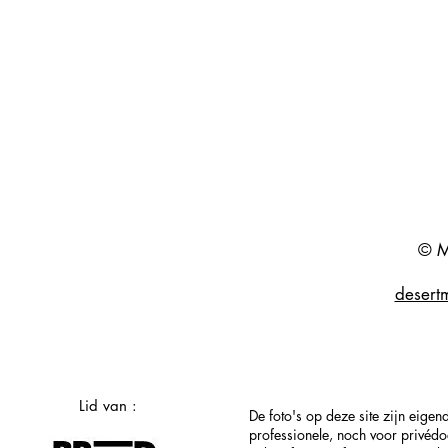
© M
desert
Lid van :
De foto's op deze site zijn eig
professionele, noch voor privéd