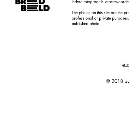
Iedere fotograaf is verantwoordel
The photos on this site are the p
professional or private purposes.
published photo.
pri
© 2018 by