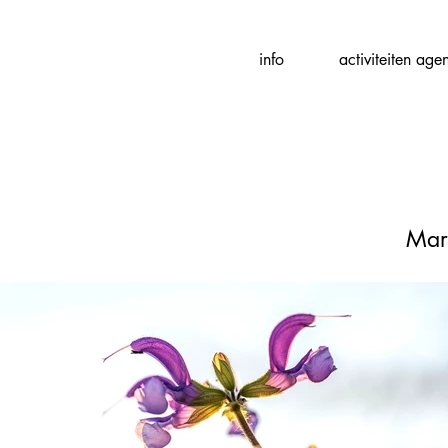
Fotografievereniging
info
activiteiten age
(
f
)ART
Mar