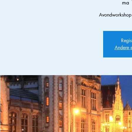
ma 
Avondworkshop m
Regis
Andere 