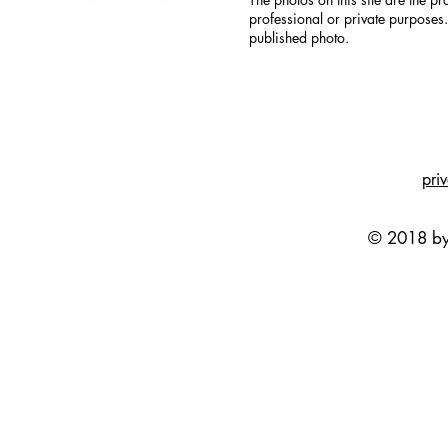
professional or private purposes.
published photo.
pri
© 2018 by