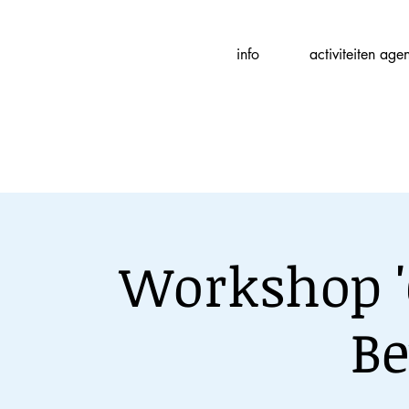
Fotografievereniging
info
activiteiten age
(
f
)ART
Workshop '
Be