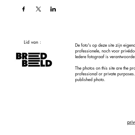
Lid van :
De foto's op deze site zijn eig
professionele, noch voor privéd
Iedere fotograaf is verantwoordel
The photos on this site are the p
professional or private purposes.
published photo.
pri