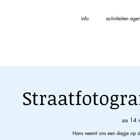
Fotografievereniging
info
activiteiten age
(
f
)ART
Straatfotogra
za 14 
Hans neemt ons een dagje op sl