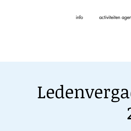
Fotografievereniging
info
activiteiten age
(
f
)ART
Ledenverga