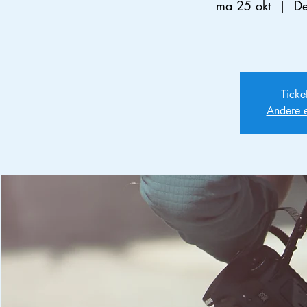
ma 25 okt
  |  
De
Ticke
Andere 