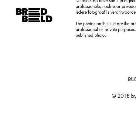
De foto's op deze site zijn eig
professionele, noch voor privéd
Iedere fotograaf is verantwoordel
The photos on this site are the p
professional or private purposes.
published photo.
pri
© 2018 by