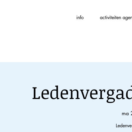
Fotografievereniging
info
activiteiten age
(
f
)ART
Ledenvergad
ma 
Ledenve