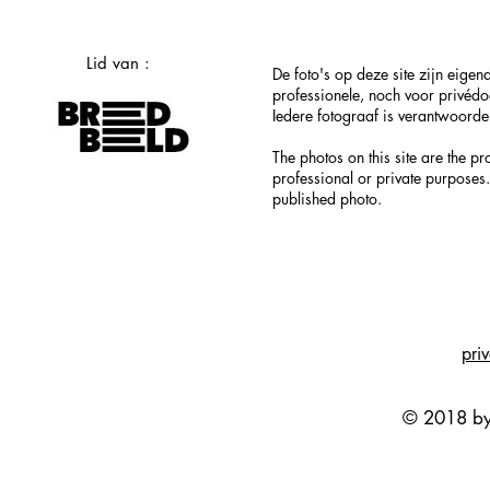
Lid van :
De foto's op deze site zijn eig
professionele, noch voor privéd
Iedere fotograaf is verantwoordel
The photos on this site are the p
professional or private purposes.
published photo.
pri
© 2018 by