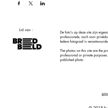
Lid van :
De foto's op deze site zijn eig
professionele, noch voor privéd
Iedere fotograaf is verantwoordel
The photos on this site are the p
professional or private purposes.
published photo.
pri