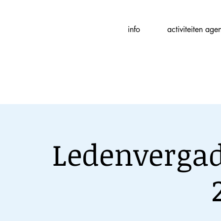
Fotografievereniging
info
activiteiten age
(
f
)ART
Ledenvergad