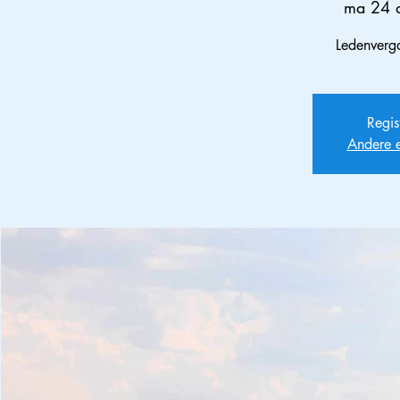
ma 24 
Ledenverg
Regis
Andere 