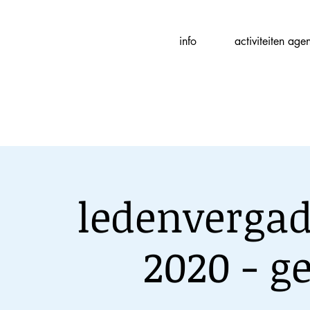
Fotografievereniging
info
activiteiten age
(
f
)ART
ledenvergad
2020 - g