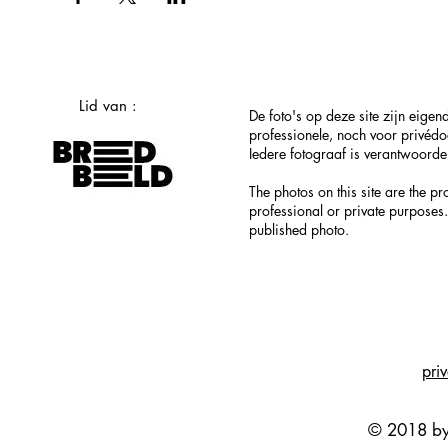
Lid van :
De foto's op deze site zijn eig
professionele, noch voor privéd
Iedere fotograaf is verantwoordel
The photos on this site are the p
professional or private purposes.
published photo.
pri
© 2018 by