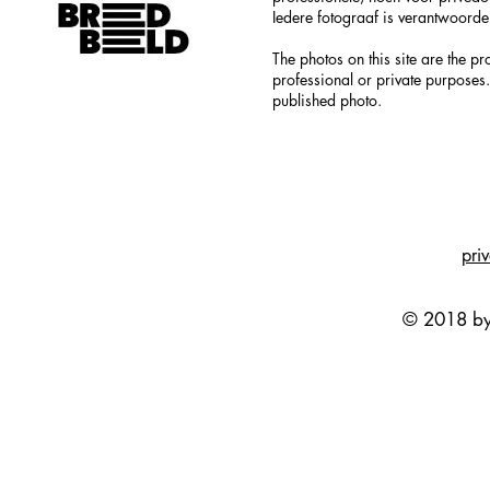
Iedere fotograaf is verantwoordel
The photos on this site are the p
professional or private purposes.
published photo.
pri
© 2018 by