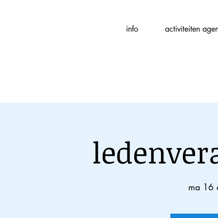
Fotografievereniging
info
activiteiten age
(
f
)ART
ledenvera
ma 16 