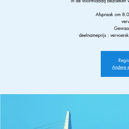
In de voormiddaq bezoeken 
Afspraak om 8.0
ver
Gevraag
deelnameprijs : vervoers
Regis
Andere 