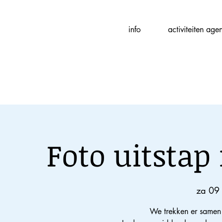
Fotografievereniging
info
activiteiten age
(
f
)ART
Foto uitstap
za 09 
We trekken er samen 