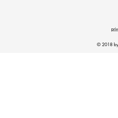
pri
© 2018 by