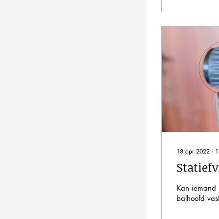
18 apr 2022
∙
1
Statiefv
Kan iemand m
balhoofd vast