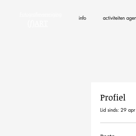
Fotografievereniging
info
activiteiten age
(
f
)ART
Profiel
Lid sinds: 29 ap