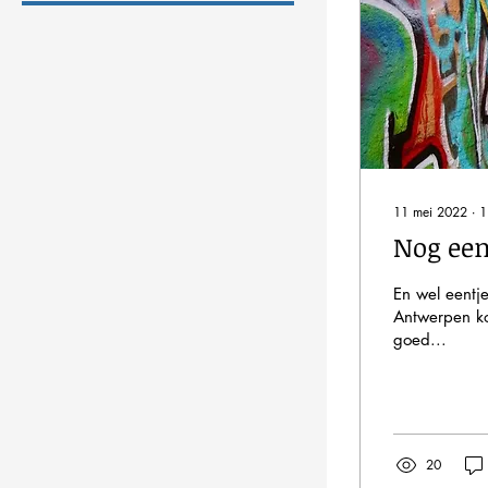
11 mei 2022
∙
1
Nog een
En wel eentje
Antwerpen ko
goed...
20