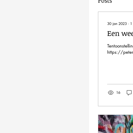
Posts
30 jan 2023
∙
1
Een wee
Tentoonstelli
https://pete
16